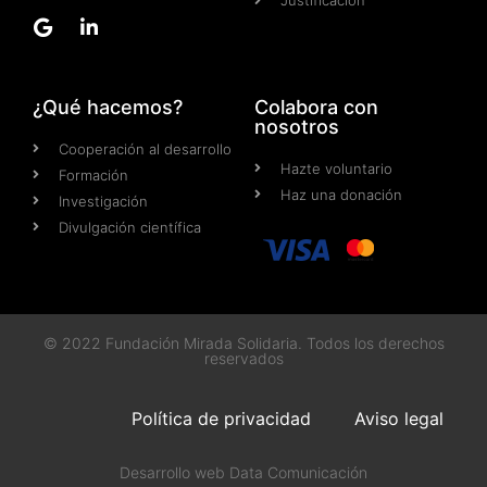
Justificación
¿Qué hacemos?
Colabora con
nosotros
Cooperación al desarrollo
Hazte voluntario
Formación
Haz una donación
Investigación
Divulgación científica
© 2022 Fundación Mirada Solidaria. Todos los derechos
reservados
Política de privacidad
Aviso legal
Desarrollo web Data Comunicación