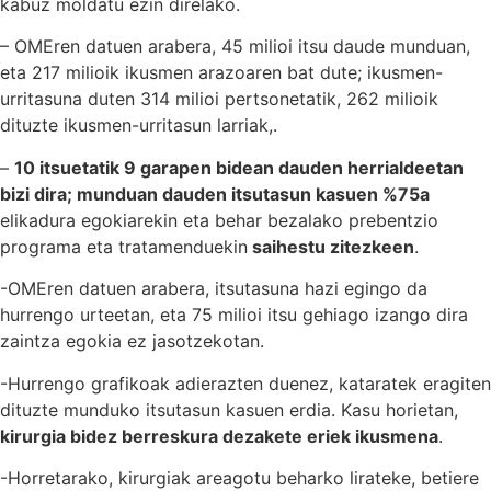
kabuz moldatu ezin direlako.
– OMEren datuen arabera, 45 milioi itsu daude munduan,
eta 217 milioik ikusmen arazoaren bat dute; ikusmen-
urritasuna duten 314 milioi pertsonetatik, 262 milioik
dituzte ikusmen-urritasun larriak,.
–
10 itsuetatik 9 garapen bidean dauden herrialdeetan
bizi dira; munduan dauden itsutasun kasuen %75a
elikadura egokiarekin eta behar bezalako prebentzio
programa eta tratamenduekin
saihestu zitezkeen
.
-OMEren datuen arabera, itsutasuna hazi egingo da
hurrengo urteetan, eta 75 milioi itsu gehiago izango dira
zaintza egokia ez jasotzekotan.
-Hurrengo grafikoak adierazten duenez, kataratek eragiten
dituzte munduko itsutasun kasuen erdia. Kasu horietan,
kirurgia bidez berreskura dezakete eriek ikusmena
.
-Horretarako, kirurgiak areagotu beharko lirateke, betiere