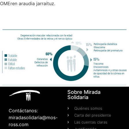
OMEren araudia jarraituz.
Sobre Mirada
Solidaria
Quiénes somos
Contáctanos:
Carta del presidente
miradasolidaria@mos-
Las cuentas claras
ross.com