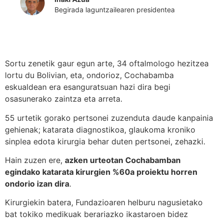
Begirada laguntzailearen presidentea
Sortu zenetik gaur egun arte, 34 oftalmologo hezitzea
lortu du Bolivian, eta, ondorioz, Cochabamba
eskualdean era esanguratsuan hazi dira begi
osasunerako zaintza eta arreta.
55 urtetik gorako pertsonei zuzenduta daude kanpainia
gehienak; katarata diagnostikoa, glaukoma kroniko
sinplea edota kirurgia behar duten pertsonei, zehazki.
Hain zuzen ere,
azken urteotan Cochabamban
egindako katarata kirurgien %60a proiektu horren
ondorio izan dira
.
Kirurgiekin batera, Fundazioaren helburu nagusietako
bat tokiko medikuak berariazko ikastaroen bidez