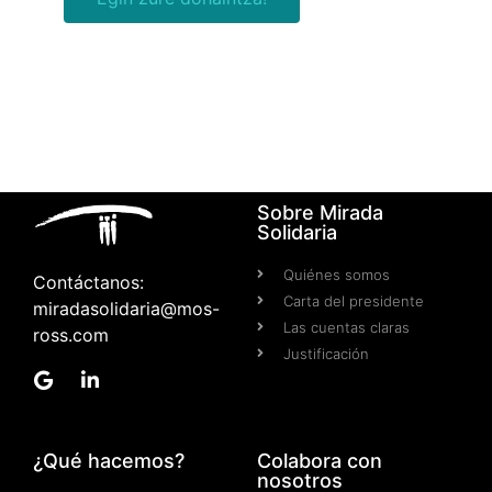
Sobre Mirada
Solidaria
Quiénes somos
Contáctanos:
Carta del presidente
miradasolidaria@mos-
Las cuentas claras
ross.com
Justificación
¿Qué hacemos?
Colabora con
nosotros