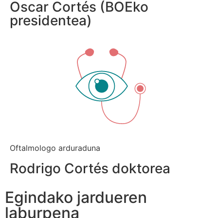
Oscar Cortés (BOEko
presidentea)
Oftalmologo arduraduna
Rodrigo Cortés doktorea
Egindako jardueren
laburpena