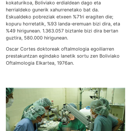
kokaturikoa, Boliviako erdialdean dago eta
herrialdeko gunerik xahurrenetako bat da.
Eskualdeko pobreziak etxeen %71ri eragiten die;
kopuru horretatik, %93 landa-eremuan bizi dira, eta
%49 hirigunean. 1.363.057 biztanle bizi dira bertan
guztira, 580.000 hirigunean.
Oscar Cortes doktoreak oftalmologia egoiliarren
prestakuntzan egindako lanetik sortu zen Boliviako
Oftalmologia Elkartea, 1976an.