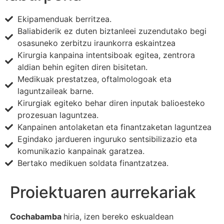
Ekipamenduak berritzea.
Baliabiderik ez duten biztanleei zuzendutako begi
osasuneko zerbitzu iraunkorra eskaintzea
Kirurgia kanpaina intentsiboak egitea, zentrora
aldian behin egiten diren bisitetan.
Medikuak prestatzea, oftalmologoak eta
laguntzaileak barne.
Kirurgiak egiteko behar diren inputak balioesteko
prozesuan laguntzea.
Kanpainen antolaketan eta finantzaketan laguntzea
Egindako jardueren inguruko sentsibilizazio eta
komunikazio kanpainak garatzea.
Bertako medikuen soldata finantzatzea.
Proiektuaren aurrekariak
Cochabamba
hiria, izen bereko eskualdean