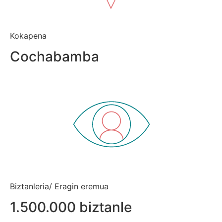
Kokapena
Cochabamba
Biztanleria/ Eragin eremua
1.500.000 biztanle