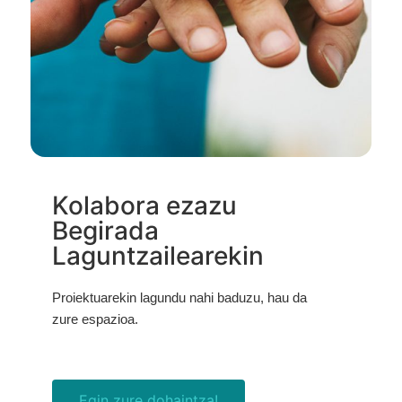
Kolabora ezazu
Begirada
Laguntzailearekin
Proiektuarekin lagundu nahi baduzu, hau da
zure espazioa.
Egin zure dohaintza!