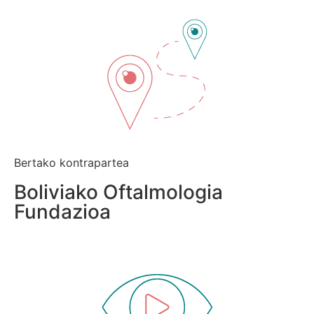
Bertako kontrapartea
Boliviako Oftalmologia
Fundazioa