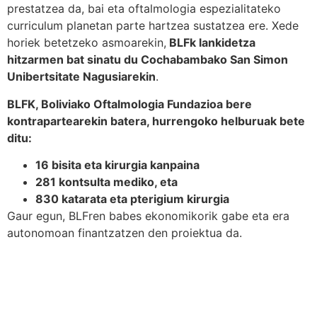
prestatzea da, bai eta oftalmologia espezialitateko
curriculum planetan parte hartzea sustatzea ere. Xede
horiek betetzeko asmoarekin,
BLFk lankidetza
hitzarmen bat sinatu du Cochabambako San Simon
Unibertsitate Nagusiarekin
.
BLFK, Boliviako Oftalmologia Fundazioa bere
kontrapartearekin batera, hurrengoko helburuak bete
ditu:
16 bisita eta kirurgia kanpaina
281
kontsulta mediko, eta
830
katarata eta pterigium kirurgia
Gaur egun, BLFren babes ekonomikorik gabe eta era
autonomoan finantzatzen den proiektua da.