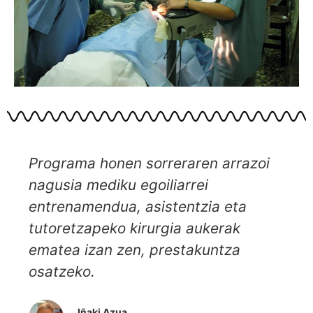
Programa honen sorreraren arrazoi
nagusia mediku egoiliarrei
entrenamendua, asistentzia eta
tutoretzapeko kirurgia aukerak
ematea izan zen, prestakuntza
osatzeko.
Iñaki Azua