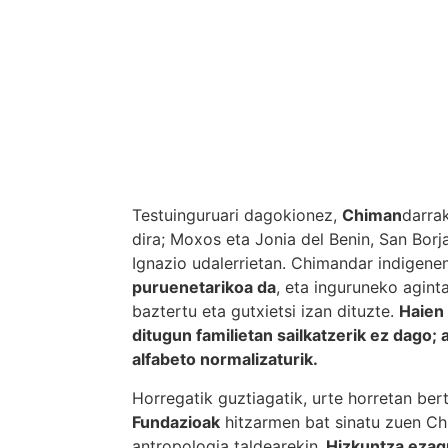
Testuinguruari dagokionez,
Chiman
darrak
dira; Moxos eta Jonia del Benin, San Bor
Ignazio udalerrietan. Chimandar indigen
puruenetarikoa da
, eta inguruneko agint
baztertu eta gutxietsi izan dituzte.
Haien
ditugun familietan sailkatzerik ez dago; 
alfabeto normalizaturik.
Horregatik guztiagatik, urte horretan ber
Fundazioak
hitzarmen bat sinatu zuen Chi
antropologia taldearekin.
Hizkuntza ezagu