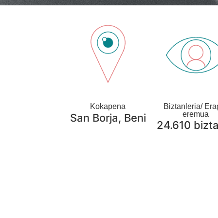
Kokapena
Biztanleria/ Era
eremua
San Borja, Beni
24.610 bizt