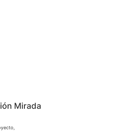
ción Mirada
oyecto,