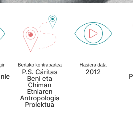
gin
Bertako kontrapartea
Hasiera data
P.S. Cáritas
2012
anle
P
Beni eta
Chiman
Etniaren
Antropologia
Proiektua