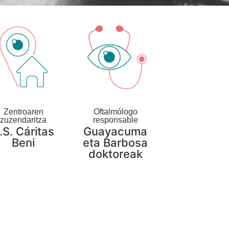
Zentroaren
Oftalmólogo
zuzendaritza
responsable
.S. Cáritas
Guayacuma
Beni
eta Barbosa
doktoreak