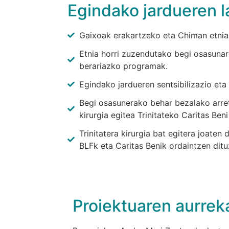
Egindako jardueren 
Gaixoak erakartzeko eta Chiman etnia
Etnia horri zuzendutako begi osasunar
berariazko programak.
Egindako jardueren sentsibilizazio et
Begi osasunerako behar bezalako arret
kirurgia egitea Trinitateko Caritas Ben
Trinitatera kirurgia bat egitera joate
BLFk eta Caritas Benik ordaintzen ditu
Proiektuaren aurrek