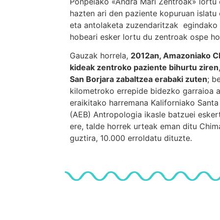
Ponpeiako «Andra Mari Zentroak» lortu
hazten ari den paziente kopuruan islatu
eta antolaketa zuzendaritzak egindako 
hobeari esker lortu du zentroak ospe hor
Gauzak horrela,
2012an, Amazoniako C
kideak zentroko paziente bihurtu ziren
San Borjara zabaltzea erabaki zuten
; b
kilometroko errepide bidezko garraioa ai
eraikitako harremana Kaliforniako Santa
(AEB) Antropologia ikasle batzuei esker
ere, talde horrek urteak eman ditu Chima
guztira, 10.000 erroldatu dituzte.