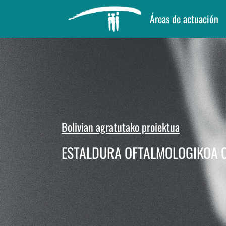
Áreas de actuación
Bolivian agratutako proiektua
ESTALDURA OFTALMOLOGIKOA 