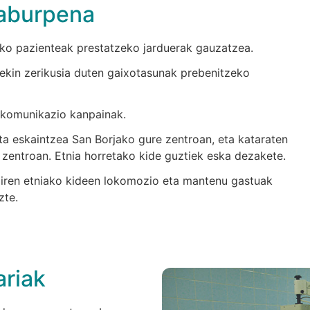
laburpena
ko pazienteak prestatzeko jarduerak gauzatzea.
ekin zerikusia duten gaixotasunak prebenitzeko
a komunikazio kanpainak.
a eskaintzea San Borjako gure zentroan, eta kataraten
i zentroan. Etnia horretako kide guztiek eska dezakete.
n diren etniako kideen lokomozio eta mantenu gastuak
zte.
ariak