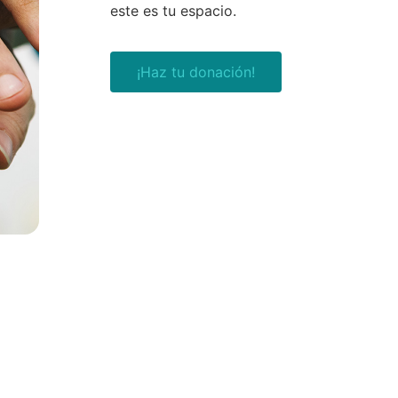
este es tu espacio.
¡Haz tu donación!