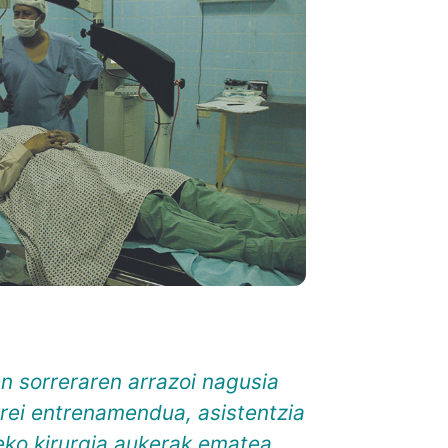
 sorreraren arrazoi nagusia
rrei entrenamendua, asistentzia
eko kirurgia aukerak ematea