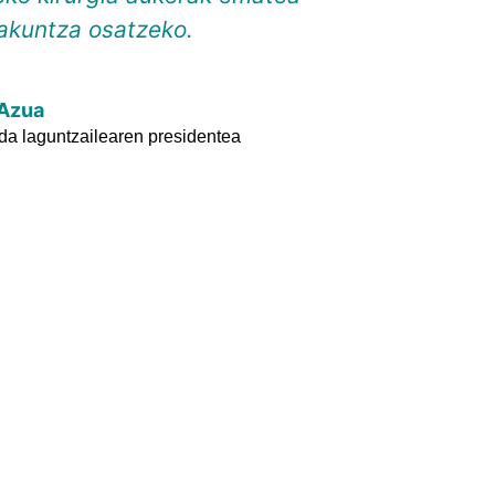
takuntza osatzeko.
 Azua
da laguntzailearen presidentea