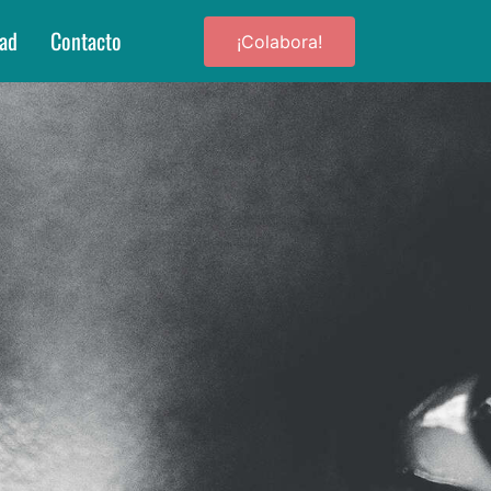
dad
Contacto
¡Colabora!