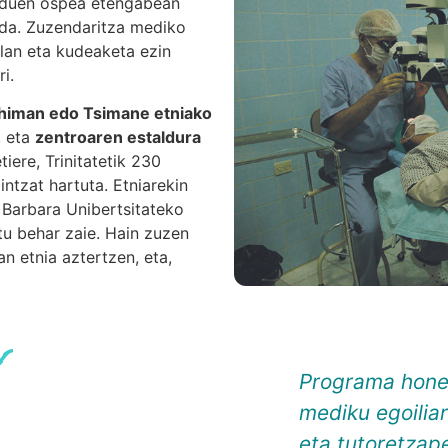
 duen ospea etengabean
 da. Zuzendaritza mediko
lan eta kudeaketa ezin
i.
himan edo Tsimane etniako
, eta
zentroaren estaldura
etiere, Trinitatetik 230
ntzat hartuta. Etniarekin
 Barbara Unibertsitateko
tu behar zaie. Hain zuzen
n etnia aztertzen, eta,
Programa honen
mediku egoilia
eta tutoretzap