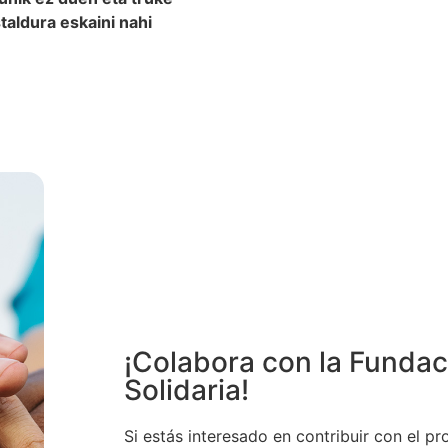
staldura eskaini nahi
¡Colabora con la Funda
Solidaria!
Si estás interesado en contribuir con el pr