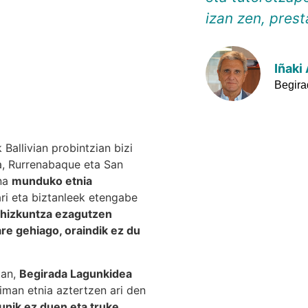
izan zen, pres
Iñaki
Begira
 Ballivian probintzian bizi
ja, Rurrenabaque eta San
ena
munduko etnia
ari eta biztanleek etengabe
 hizkuntza ezagutzen
are gehiago, oraindik ez du
tan,
Begirada Lagunkidea
man etnia aztertzen ari den
nik ez duen eta truke