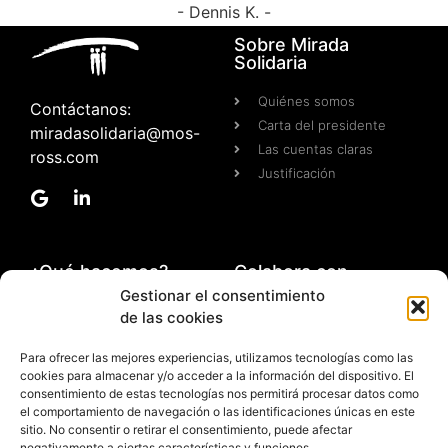
- Dennis K. -
Sobre Mirada
Solidaria
Quiénes somos
Contáctanos:
Carta del presidente
miradasolidaria@mos-
Las cuentas claras
ross.com
Justificación
¿Qué hacemos?
Colabora con
nosotros
Gestionar el consentimiento
Cooperación al desarrollo
de las cookies
Hazte voluntario
Formación
Haz una donación
Investigación
Para ofrecer las mejores experiencias, utilizamos tecnologías como las
cookies para almacenar y/o acceder a la información del dispositivo. El
Divulgación científica
consentimiento de estas tecnologías nos permitirá procesar datos como
el comportamiento de navegación o las identificaciones únicas en este
sitio. No consentir o retirar el consentimiento, puede afectar
negativamente a ciertas características y funciones.