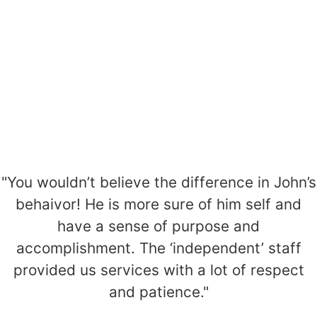
Get Involved
Lorem ipsum dolor sit amet, consectetur
adipiscing elit, sed do eiusmod tempor incididunt
ut labore et dolore magna .
become a volunteer
"You wouldn’t believe the difference in John’s
behaivor! He is more sure of him self and
have a sense of purpose and
accomplishment. The ‘independent’ staff
provided us services with a lot of respect
and patience."